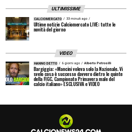
Salento è pronto ad accogliere il suo nuovo
goleador venuto dal Nord Europa.
ULTIMISSIME
33 minuti ago
CALCIOMERCATO
Ultime notizie Calciomercato LIVE: tutte le
novità del giorno
VIDEO
6 giorni ago
Alberto Petrosilli
HANNO DETTO
Bargiggia: «Mancini voleva solo la Nazionale. Vi
Informativa Lottomatica e Goldbet: fino a
svelo cosa è successo davvero dietro le quinte
100€ per ogni cartellino in Serie A
della FIGC. Campionato Primavera male del
calcio italiano» ESCLUSIVA e VIDEO
Per ogni cartellino ottieni 5€ fino a 100€ di
bonus scommesse
Verifica termini e condizioni tramite i
seguenti link:
SCOPRI LA PROMO LOTTOMATICA