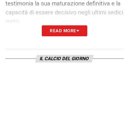
testimonia la sua maturazione definitiva e la
capacità di essere decisivo negli ultimi sedici
metri.
READ MORE
Un’arma per Di Francesco
L’arrivo di Gandelman fornirebbe soluzioni
preziose a
Eusebio Di Francesco
.
IL CALCIO DEL GIORNO
L’allenatore giallorosso necessita di
giocatori capaci di riempire l’area e offrire
alternative ai titolari. L’israeliano potrebbe
agire sia alle spalle della punta che come
incursore, garantendo quei gol “sporchi” e
pesanti fondamentali nella lotta per non
retrocedere. L’operazione è ai dettagli: il