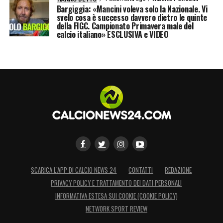
Bargiggia: «Mancini voleva solo la Nazionale. Vi
svelo cosa è successo davvero dietro le quinte
della FIGC. Campionato Primavera male del
calcio italiano» ESCLUSIVA e VIDEO
SCARICA L’APP DI CALCIO NEWS 24
CONTATTI
REDAZIONE
PRIVACY POLICY E TRATTAMENTO DEI DATI PERSONALI
INFORMATIVA ESTESA SUI COOKIE (COOKIE POLICY)
NETWORK SPORT REVIEW