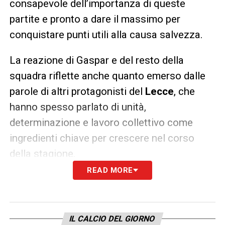
consapevole dell’importanza di queste
partite e pronto a dare il massimo per
conquistare punti utili alla causa salvezza.
La reazione di Gaspar e del resto della
squadra riflette anche quanto emerso dalle
parole di altri protagonisti del
Lecce
, che
hanno spesso parlato di unità,
determinazione e lavoro collettivo come
ingredienti chiave per crescere nel corso
della stagione.
READ MORE
In generale, il
Lecce
sembra aver imboccato
un percorso di consolidamento: il gruppo sta
migliorando nei meccanismi, l’intesa
IL CALCIO DEL GIORNO