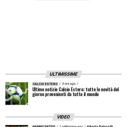
difensiva cresce e il morale è alto in vista
delle gare decisive. Il club punta quindi a
trasformare questa crescita continua in
risultati concreti sul campo per consolidare
sempre più la propria posizione in Serie A.
QUI:
TUTTE LE ULTIME NOTIZIE DI SERIE A
LA PLAYLIST DELLE NOSTRE TOP NEWS
ULTIMISSIME
3 ore ago
CALCIO ESTERO
Ultime notizie Calcio Estero: tutte le novità del
giorno provenienti da tutto il mondo
VIDEO
1 settimana ago
Alberto Petrosilli
HANNO DETTO