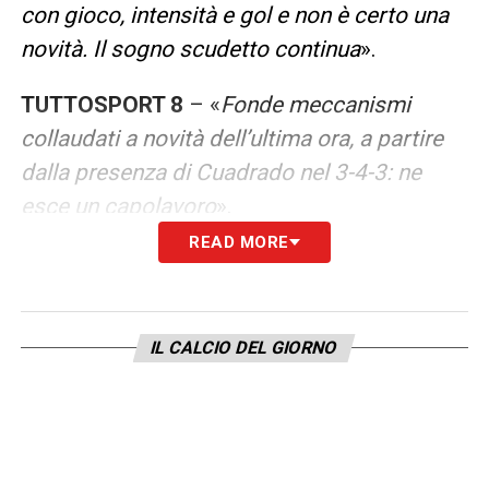
con gioco, intensità e gol e non è certo una
novità. Il sogno scudetto continua
».
TUTTOSPORT 8
– «
Fonde meccanismi
collaudati a novità dell’ultima ora, a partire
dalla presenza di Cuadrado nel 3-4-3: ne
esce un capolavoro
».
READ MORE
QS 9
– «
Ha confermato di essere l’uomo
che fa la differenza, dando scacco matto a
Motta, con Cuadrado da terza punta. Se la
IL CALCIO DEL GIORNO
sua Atalanta gioca così può realizzare
l’impossibile 46’
».
CORRIERE DELLA SERA 8
– «
Si presenta
all’Allianz con il menù stellato: