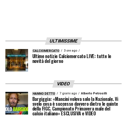
organizzazione e aggressione, da studiare a
Coverciano (e non solo)
».
LA PLAYLIST DELLE NOSTRE TOP NEWS
ULTIMISSIME
3 ore ago
CALCIOMERCATO
Ultime notizie Calciomercato LIVE: tutte le
novità del giorno
VIDEO
7 giorni ago
Alberto Petrosilli
HANNO DETTO
Bargiggia: «Mancini voleva solo la Nazionale. Vi
svelo cosa è successo davvero dietro le quinte
della FIGC. Campionato Primavera male del
calcio italiano» ESCLUSIVA e VIDEO