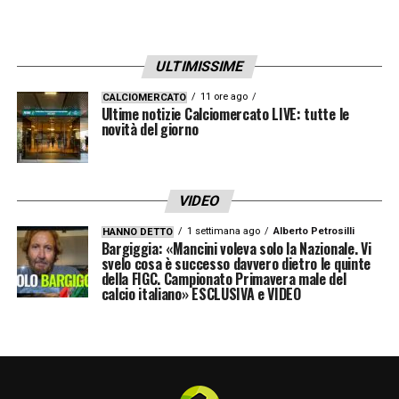
prima, io ho solo cercato di tirar fuori il
meglio. Le mie squadre segnano tanto, fa
ULTIMISSIME
parte del mio gioco. Partiamo da ciò che
abbiamo, poi valuteremo il mercato.»
11 ore ago
CALCIOMERCATO
Ultime notizie Calciomercato LIVE: tutte le
novità del giorno
Sugli obiettivi stagionali, Gasperini non si
nasconde:
«Il massimo sarebbe tornare in
Champions League
. Lo Scudetto? È presto
VIDEO
per parlarne. Intanto dobbiamo costruire una
1 settimana ago
Alberto Petrosilli
HANNO DETTO
Bargiggia: «Mancini voleva solo la Nazionale. Vi
base solida, con giovani e calciatori di
svelo cosa è successo davvero dietro le quinte
della FIGC. Campionato Primavera male del
esperienza, per arrivare un giorno a trattare
calcio italiano» ESCLUSIVA e VIDEO
anche profili oggi fuori portata.»
Alla domanda su
cosa sia cambiato rispetto
all’esperienza all’Inter
, Gasperini ha