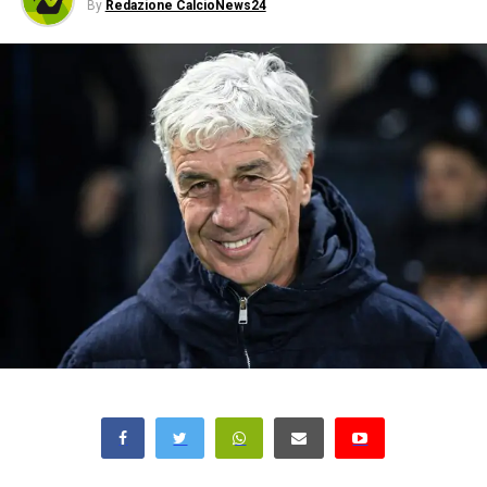
By
Redazione CalcioNews24