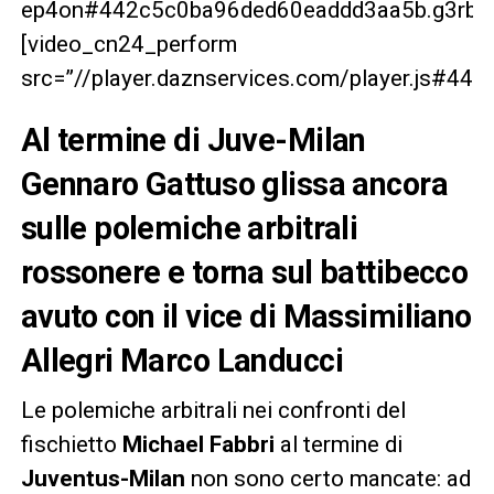
ep4on#442c5c0ba96ded60eaddd3aa5b.g3rbrg
[video_cn24_perform
src=”//player.daznservices.com/player.js#4
Al termine di Juve-Milan
Gennaro Gattuso glissa ancora
sulle polemiche arbitrali
rossonere e torna sul battibecco
avuto con il vice di Massimiliano
Allegri Marco Landucci
Le polemiche arbitrali nei confronti del
fischietto
Michael Fabbri
al termine di
Juventus-Milan
non sono certo mancate: ad