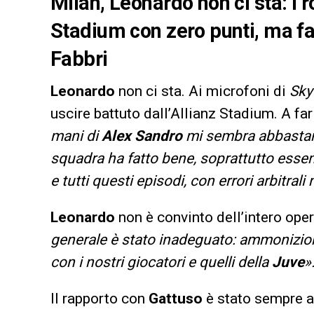
Milan, Leonardo non ci sta: i r
Stadium con zero punti, ma fa 
Fabbri
Leonardo
non ci sta. Ai microfoni di
Sky
uscire battuto dall’Allianz Stadium. A far
mani di
Alex
Sandro
mi sembra abbastanz
squadra ha fatto bene, soprattutto essend
e tutti questi episodi, con errori arbitrali
Leonardo
non è convinto dell’intero oper
generale è stato inadeguato: ammonizi
con i nostri giocatori e quelli della
Juve
»
Il rapporto con
Gattuso
è stato sempre a