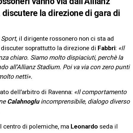
ossoneri vanno via dall’Allianz
discutere la direzione di gara di
 Sport
, il dirigente rossonero non ci sta ad
 discuter soprattutto la direzione di
Fabbri
:
«Il
a chiaro. Siamo molto dispiaciuti, perchè la
o all’Allianz Stadium. Poi va via con zero punti
 molto netti».
ato dell’arbitro di Ravenna:
«Il comportamento
one
Calahnoglu
incomprensibile, dialogo diverso
.
l centro di polemiche, ma
Leonardo
seda il