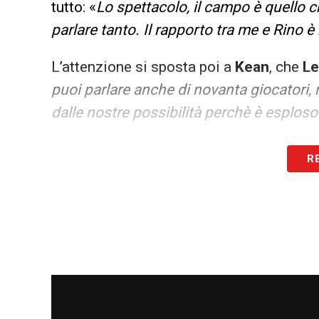
tutto: «
Lo spettacolo, il campo è quello c
parlare tanto. Il rapporto tra me e Rino 
L’attenzione si sposta poi a
Kean
, che
Le
puoi parlare anche di novanta giocatori, 
dalle nostre possibilità perchè è esplos
LA PLAYLIST DELLE NOSTRE TOP NEW
R