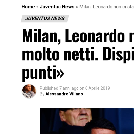
Home
»
Juventus News
»
Milan, Leonardo non ci sta:
JUVENTUS NEWS
Milan, Leonardo n
molto netti. Disp
punti»
Published
7 anni ago
on
6 Aprile 2019
By
Alessandro Villano