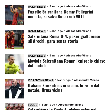
5 anni ago
Alessandro Villano
ROMA NEWS
Pagelle Salernitana Roma: Pellegrini
incanta, si salva Bonazzoli VOTI
5 anni ago
Alessandro Villano
ROMA NEWS
Salernitana Roma 0-4: poker giallorosso
all’Arechi, gara senza storia
5 anni ago
Alessandro Villano
ROMA NEWS
Moviola Salernitana Roma: l’episodio chiave
del match
5 anni ago
Alessandro Villano
FIORENTINA NEWS
Italiano Fiorentina: ci siamo. In sede dal
notaio, firma vicina
5 anni ago
Alessandro Villano
FOCUS
Salernitana in Serie A, ultima volta nel