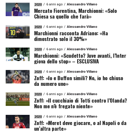
6 anni ago
Alessandro Villano
2020
Mercato Fiorentina, Marchionni: «Solo
Chiesa sa quello che farà»
6 anni ago
Alessandro Villano
2020
Marchionni racconta Adriano: «Ha
dimostrato solo il 30%»
6 anni ago
Alessandro Villano
2020
Marchionni: «Scudetto? Juve avanti, l’Inter
giova dello stop» – ESCLUSIVA
6 anni ago
Alessandro Villano
2020
Zoff: «Io e Buffon simili? No, io ho chiuso
da numero uno»
6 anni ago
Alessandro Villano
2020
Zoff: «Il cucchiaio di Totti contro l’Olanda?
Non me n’è fregato niente»
6 anni ago
Alessandro Villano
2020
Zoff: «Meret deve giocare, o al Napoli o da
un’altra parte»