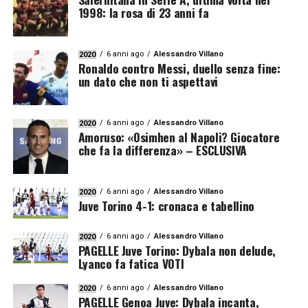
1998: la rosa di 23 anni fa
6 anni ago
Alessandro Villano
2020
Ronaldo contro Messi, duello senza fine:
un dato che non ti aspettavi
6 anni ago
Alessandro Villano
2020
Amoruso: «Osimhen al Napoli? Giocatore
che fa la differenza» – ESCLUSIVA
6 anni ago
Alessandro Villano
2020
Juve Torino 4-1: cronaca e tabellino
6 anni ago
Alessandro Villano
2020
PAGELLE Juve Torino: Dybala non delude,
Lyanco fa fatica VOTI
6 anni ago
Alessandro Villano
2020
PAGELLE Genoa Juve: Dybala incanta,