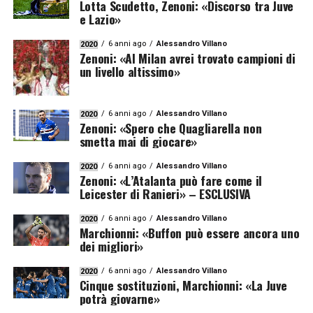
Lotta Scudetto, Zenoni: «Discorso tra Juve
e Lazio»
6 anni ago
Alessandro Villano
2020
Zenoni: «Al Milan avrei trovato campioni di
un livello altissimo»
6 anni ago
Alessandro Villano
2020
Zenoni: «Spero che Quagliarella non
smetta mai di giocare»
6 anni ago
Alessandro Villano
2020
Zenoni: «L’Atalanta può fare come il
Leicester di Ranieri» – ESCLUSIVA
6 anni ago
Alessandro Villano
2020
Marchionni: «Buffon può essere ancora uno
dei migliori»
6 anni ago
Alessandro Villano
2020
Cinque sostituzioni, Marchionni: «La Juve
potrà giovarne»