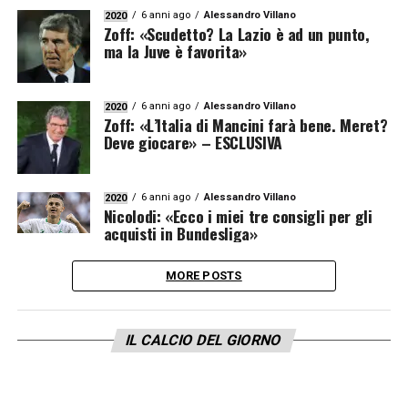
6 anni ago
Alessandro Villano
2020
Zoff: «Scudetto? La Lazio è ad un punto,
ma la Juve è favorita»
6 anni ago
Alessandro Villano
2020
Zoff: «L’Italia di Mancini farà bene. Meret?
Deve giocare» – ESCLUSIVA
6 anni ago
Alessandro Villano
2020
Nicolodi: «Ecco i miei tre consigli per gli
acquisti in Bundesliga»
MORE POSTS
IL CALCIO DEL GIORNO