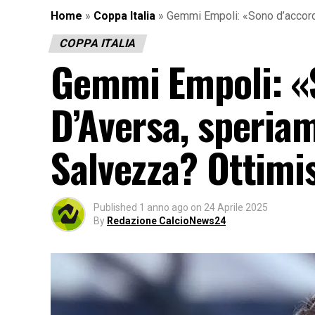
Home
»
Coppa Italia
»
Gemmi Empoli: «Sono d’accord
COPPA ITALIA
Gemmi Empoli: «
D’Aversa, speriam
Salvezza? Ottimi
Published
1 anno ago
on
24 Aprile 2025
By
Redazione CalcioNews24