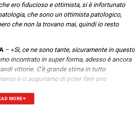
 che ero fiducioso e ottimista, si è infortunato
atologia, che sono un ottimista patologico,
ero che non la trovano mai, quindi io resto
 A
– «
Sì, ce ne sono tante, sicuramente in questo
iamo incontrato in super forma, adesso è ancora
ndi vittorie. C’è grande stima in tutto
riamo e ci auguriamo di poter fare uno
EAD MORE
S