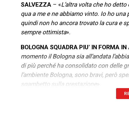
SALVEZZA
– «
L’altra volta che ho detto
qua a me e ne abbiamo vinto. Io ho una p
quindi non ho ancora trovato la cura e sp
sempre ottimista
».
BOLOGNA SQUADRA PIU’ IN FORMA IN
momento il Bologna sia all’andata l’abb
di più perché ha consolidato con delle gra
l’ambiente Bologna, sono bravi, però spe
sgambetto sulla prestazione
».
R
LA PLAYLIST DELLE NOSTRE TOP NEW