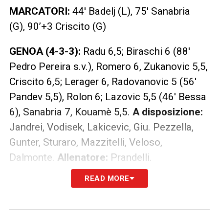
MARCATORI:
44′ Badelj (L), 75′ Sanabria
(G), 90’+3 Criscito (G)
GENOA (4-3-3):
Radu 6,5; Biraschi 6 (88′
Pedro Pereira s.v.), Romero 6, Zukanovic 5,5,
Criscito 6,5; Lerager 6, Radovanovic 5 (56′
Pandev 5,5), Rolon 6; Lazovic 5,5 (46′ Bessa
6), Sanabria 7, Kouamè 5,5.
A disposizione:
Jandrei, Vodisek, Lakicevic, Giu. Pezzella,
Gunter, Sturaro, Mazzitelli, Veloso,
Dalmonte.
Allenatore:
Prandelli.
READ MORE
LAZIO (3-5-1-1):
Strakosha 6,5; Patric 6,
Acerbi 5,5, Radu 6 (72′ Jordao); Marusic 6,
Romulo 6 (64′ Lucas Leiva 5,5), Badelj 7,