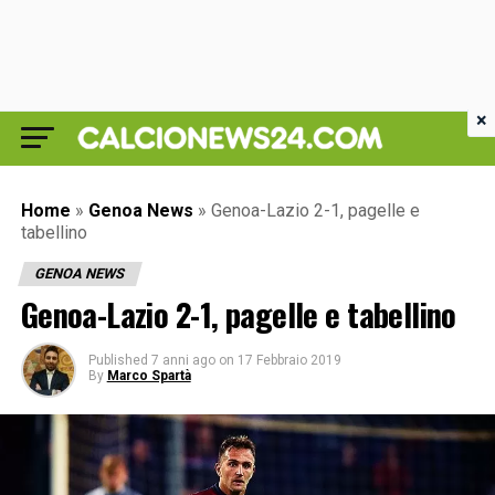
×
Home
»
Genoa News
»
Genoa-Lazio 2-1, pagelle e
tabellino
GENOA NEWS
Genoa-Lazio 2-1, pagelle e tabellino
Published
7 anni ago
on
17 Febbraio 2019
By
Marco Spartà