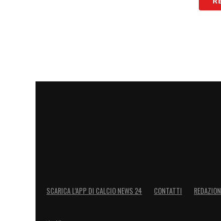
R
tecnica ma questi giovani devono cresce
preso un punto contro il Lecce, non m
quanto sia difficile vincere le partite, m
perché il lavoro che hanno fatto in quest
sacrificio. Sono idee che dobbiamo semp
COME FAR MALE ALLA JUVE
–
«Ha cara
qualità per superare l’uomo e noi dobbiam
essere compatti dietro perché hanno qu
però abbiamo queste qualità per poter fa
LEGGI LA CONFERENZA STAMPA COM
SCARICA L’APP DI CALCIO NEWS 24
CONTATTI
REDAZION
LA PLAYLIST DELLE NOSTRE TOP NEW