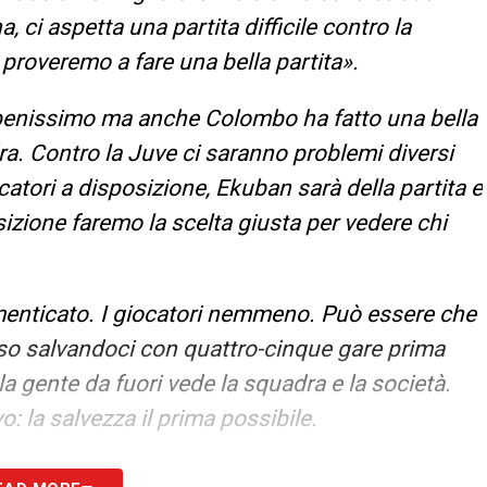
 ci aspetta una partita difficile contro la
proveremo a fare una bella partita».
 benissimo ma anche Colombo ha fatto una bella
dra. Contro la Juve ci saranno problemi diversi
atori a disposizione, Ekuban sarà della partita e
izione faremo la scelta giusta per vedere chi
enticato. I giocatori nemmeno. Può essere che
rso salvandoci con quattro-cinque gare prima
a gente da fuori vede la squadra e la società.
: la salvezza il prima possibile.
scorso con tanti innesti, abbiamo più qualità