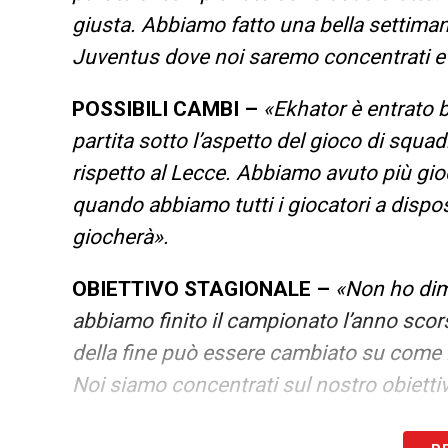
giusta. Abbiamo fatto una bella settimana,
Juventus dove noi saremo concentrati e 
POSSIBILI CAMBI –
«Ekhator è entrato
partita sotto l’aspetto del gioco di squa
rispetto al Lecce. Abbiamo avuto più gioc
quando abbiamo tutti i giocatori a dispos
giocherà».
OBIETTIVO STAGIONALE –
«Non ho dim
abbiamo finito il campionato l’anno sco
della fine può essere cambiato su come l
Noi siamo concentrati sul nostro obiettivo
Siamo una squadra più giovane dell’anno 