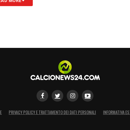
EAD MORE
re e per farlo c’è bisogno di tempo. Abbiamo
eritavamo di più ma nemmeno di meno. Sappiamo
i piace tantissimo l’atteggiamento dei giocatori
i giorni vedo tanta umiltà, concentrazione e
re avere».
tteristiche differenti rispetto al Lecce. Ha
o fare una bella prestazione collettiva. Serve
alità offensiva ma anche a centrocampo. Noi
r male a loro».
PLETA SU JUVENTUSNEWS24
E
PRIVACY POLICY E TRATTAMENTO DEI DATI PERSONALI
INFORMATIVA ES
S