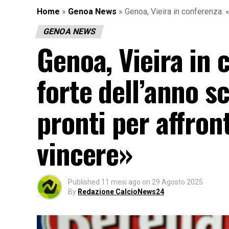
Home
»
Genoa News
»
Genoa, Vieira in conferenza: 
GENOA NEWS
Genoa, Vieira in 
forte dell’anno 
pronti per affro
vincere»
Published
11 mesi ago
on
29 Agosto 2025
By
Redazione CalcioNews24