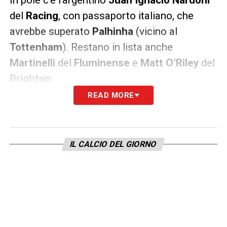
del
Racing
, con passaporto italiano, che
avrebbe superato
Palhinha
(vicino al
Tottenham
). Restano in lista anche
Martinelli
del
Fluminense
e
Matt O’Riley
del
Brighton
.
READ MORE
LA PLAYLIST DELLE NOSTRE TOP NEWS
IL CALCIO DEL GIORNO