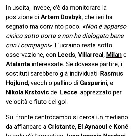
In uscita, invece, c’è da monitorare la
posizione di
Artem Dovbyk
, che ieri ha
segnato ma convinto poco.
«Non è apparso
cinico sotto porta e non ha dialogato bene
con i compagni»
. L’ucraino resta sotto
osservazione, con
Leeds
,
Villarreal
,
Milan
e
Atalanta
interessate. Se dovesse partire, i
sostituti sarebbero già individuati:
Rasmus
Hojlund
, vecchio pallino di
Gasperini
, e
Nikola Krstovic
del
Lecce
, apprezzato per
velocità e fiuto del gol.
Sul fronte centrocampo si cerca un mediano
da affiancare a
Cristante
,
El Aynaoui
e
Koné
.
In pole c’è l’argentino
Juan Ignacio Nardoni