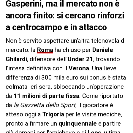
Gasperini, ma il mercato non è
ancora finito: si cercano rinforzi
a centrocampo e in attacco
Non è servito aspettare un’altra telenovela di
mercato: la
Roma
ha chiuso per
Daniele
Ghilardi
, difensore dell’
Under 21
, trovando
l’intesa definitiva con il
Verona
. Una lieve
differenza di 300 mila euro sui bonus è stata
colmata ieri sera, sbloccando un’operazione
da
11 milioni di parte fissa
. Come riportato
da
la Gazzetta dello Sport
, il giocatore è
atteso oggi a
Trigoria
per le visite mediche,
pronto a firmare un
quinquennale
e partire
già domani per l’amichevole di
Lens
, ultima