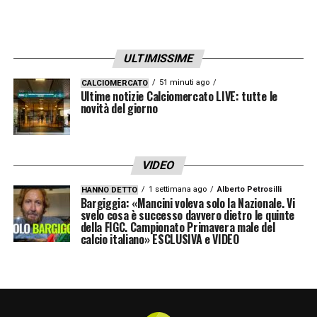
Secondo quanto riportato da Nicola Binda su
La Gazzetta dello Sport
, il Pisa avrebbe
individuato in Davide Ancelotti il profilo
ULTIMISSIME
ideale per l’eventuale dopo
Gilardino
. Il figlio
51 minuti ago
CALCIOMERCATO
di Carlo Ancelotti intriga molto la dirigenza
Ultime notizie Calciomercato LIVE: tutte le
novità del giorno
toscana: giovane, preparato e abituato a
lavorare in contesti di altissimo livello come
PSG, Bayern Monaco, Real Madrid, Napoli ed
VIDEO
Everton, sempre al fianco del padre.
1 settimana ago
Alberto Petrosilli
HANNO DETTO
Bargiggia: «Mancini voleva solo la Nazionale. Vi
svelo cosa è successo davvero dietro le quinte
Davide Ancelotti ha appena concluso la sua
della FIGC. Campionato Primavera male del
calcio italiano» ESCLUSIVA e VIDEO
prima esperienza da capo allenatore al
Botafogo, chiudendo il campionato
brasiliano al sesto posto e conquistando
l’accesso ai preliminari di Copa Libertadores