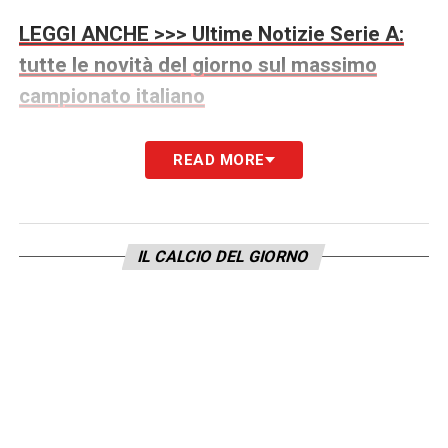
LEGGI ANCHE >>> Ultime Notizie Serie A:
tutte le novità del giorno sul massimo
campionato italiano
Proprio per questo motivo, l’ipotesi di un
READ MORE
cambio in panchina resta concreta. I classici
allenatori svincolati non convincono del tutto
la proprietà, che starebbe cercando una
IL CALCIO DEL GIORNO
figura capace di portare una scossa non solo
tecnica, ma anche emotiva e mediatica, in
vista di un girone di ritorno che si
preannuncia complicatissimo.
L’idea Davide Ancelotti