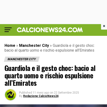
×
Home
»
Manchester City
»
Guardiola e il gesto choc:
bacio al quarto uomo e rischio espulsione all’Emirates
MANCHESTER CITY
Guardiola e il gesto choc: bacio al
quarto uomo e rischio espulsione
all’Emirates
Published
11 mesi ago
on
22 Settembre 2025
By
Redazione CalcioNews24