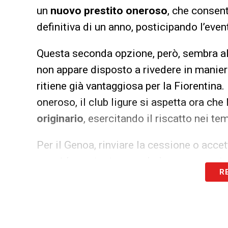
un
nuovo prestito oneroso
, che consent
definitiva di un anno, posticipando l’event
Questa seconda opzione, però, sembra al
non appare disposto a rivedere in manier
ritiene già vantaggiosa per la Fiorentina
oneroso, il club ligure si aspetta ora che
originario
, esercitando il riscatto nei tem
Per il Genoa, rinviare la cessione o acc
asset
importante, proprio in un momento 
R
massimizzare le entrate da eventuali oper
entrata.
Il punto di vista del Genoa: valo