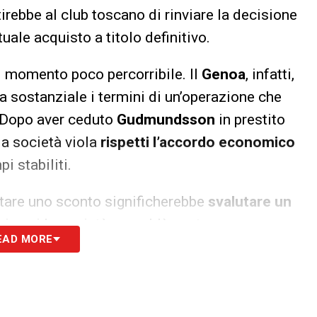
irebbe al club toscano di rinviare la decisione
uale acquisto a titolo definitivo.
 momento poco percorribile. Il
Genoa
, infatti,
a sostanziale i termini di un’operazione che
. Dopo aver ceduto
Gudmundsson
in prestito
 la società viola
rispetti l’accordo economico
pi stabiliti.
ettare uno sconto significherebbe
svalutare un
in cui la società rossoblù punta a
EAD MORE
azioni in uscita per finanziare il mercato in
rizzazione e mercato di Gudmundsson