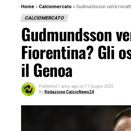
Home
»
Calciomercato
»
Gudmundsson verrà riscattat
CALCIOMERCATO
Gudmundsson verr
Fiorentina? Gli os
il Genoa
Published
1 anno ago
on
11 Giugno 2025
By
Redazione CalcioNews24