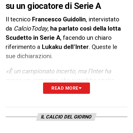
su un giocatore di Serie A
Il tecnico
Francesco Guidolin
, intervistato
da
CalcioToday
,
ha parlato così della lotta
Scudetto in Serie A
, facendo un chiaro
riferimento a
Lukaku dell’Inter
. Queste le
sue dichiarazioni.
«È un campionato incerto, ma l’Inter ha
preso un vantaggio che potrebbe anche
READ MORE
rivelarsi determinante. Romelu Lukaku è il
giocatore più determinante della Serie A,
perché anche quando non gioca benissimo,
ed è raro, è comunque utile alla squadra. E
IL CALCIO DEL GIORNO
poi è un giocatore che segna un sacco di