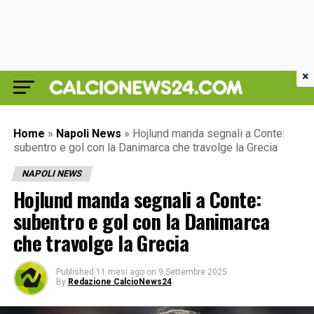
×
Home
»
Napoli News
»
Hojlund manda segnali a Conte:
subentro e gol con la Danimarca che travolge la Grecia
NAPOLI NEWS
Hojlund manda segnali a Conte:
subentro e gol con la Danimarca
che travolge la Grecia
Published
11 mesi ago
on
9 Settembre 2025
By
Redazione CalcioNews24