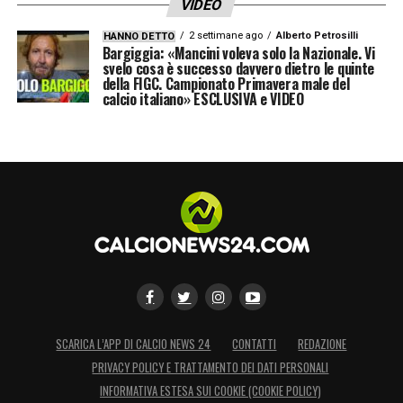
VIDEO
2 settimane ago
Alberto Petrosilli
HANNO DETTO
Bargiggia: «Mancini voleva solo la Nazionale. Vi
svelo cosa è successo davvero dietro le quinte
della FIGC. Campionato Primavera male del
calcio italiano» ESCLUSIVA e VIDEO
SCARICA L’APP DI CALCIO NEWS 24
CONTATTI
REDAZIONE
PRIVACY POLICY E TRATTAMENTO DEI DATI PERSONALI
INFORMATIVA ESTESA SUI COOKIE (COOKIE POLICY)