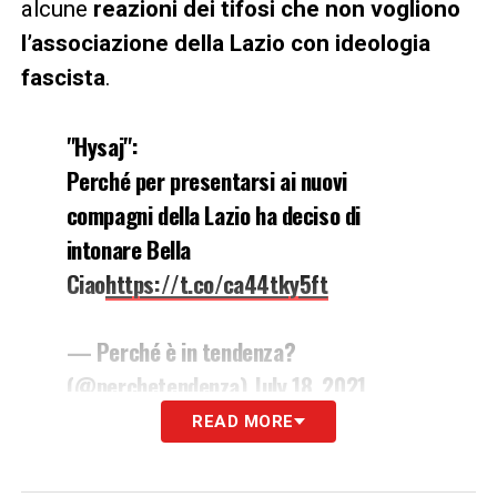
alcune
reazioni dei tifosi che non vogliono
l’associazione della Lazio con ideologia
fascista
.
"Hysaj":
Perché per presentarsi ai nuovi
compagni della Lazio ha deciso di
intonare Bella
Ciao
https://t.co/ca44tky5ft
— Perché è in tendenza?
(@perchetendenza)
July 18, 2021
READ MORE
LA PLAYLIST DELLE NOSTRE TOP NEWS