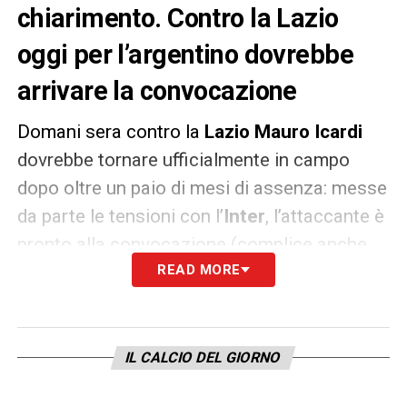
chiarimento. Contro la Lazio
oggi per l’argentino dovrebbe
arrivare la convocazione
Domani sera contro la
Lazio Mauro Icardi
dovrebbe tornare ufficialmente in campo
dopo oltre un paio di mesi di assenza: messe
da parte le tensioni con l’
Inter
, l’attaccante è
pronto alla convocazione (complice anche
l’affaticamento muscolare di
READ MORE
Lautaro
Martinez
) oggi pomeriggio. Impossibile al
momento prevedere se l’argentino sarà
titolare dal primo minuto con i biancocelesti
IL CALCIO DEL GIORNO
(l’ex del match
Keita Baldé
è al momento