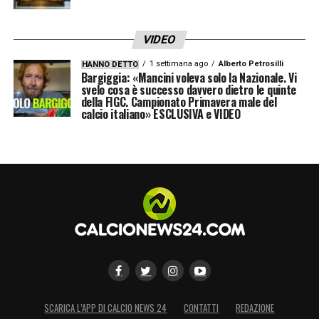
VIDEO
1 settimana ago
Alberto Petrosilli
HANNO DETTO
Bargiggia: «Mancini voleva solo la Nazionale. Vi
svelo cosa è successo davvero dietro le quinte
della FIGC. Campionato Primavera male del
calcio italiano» ESCLUSIVA e VIDEO
SCARICA L’APP DI CALCIO NEWS 24
CONTATTI
REDAZIONE