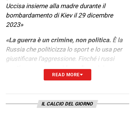
Uccisa insieme alla madre durante il
bombardamento di Kiev il 29 dicembre
2023
»
«
La guerra è un crimine, non politica.
È la
Russia che politicizza lo sport e lo usa per
giustificare l’aggressione. Finché i russi
continueranno a uccidere gli ucraini e a
READ MORE
politicizzare lo sport, la loro bandiera e i loro
simboli nazionali non hanno posto tra
persone che rispettano valori come giustizia,
IL CALCIO DEL GIORNO
integrità e fair play
»
.
Partite oggi, stasera e domani: guida alla
Diretta TV