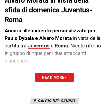
Alvaro Morata in vista della
sfida di domenica Juventus-
Roma
Ancora allenamento personalizzato per
Paulo Dybala e Alvaro Morata
in vista della
partita tra
Juventus
e
Roma
. Niente ritorno
in gruppo dunque per i due attaccanti
bianconeri.
Massimiliano Allegri
sperava di avere
a
READ MORE
disposizione almeno l’argentino in vista del
match contro la Roma
, ma con tutta
probabilità si siederà soltanto in panchina,
IL CALCIO DEL GIORNO
econdo quanto riportato da
Sky Sport.