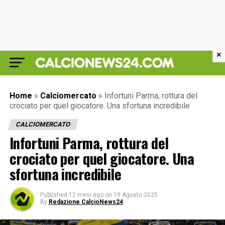
×
Home
»
Calciomercato
»
Infortuni Parma, rottura del
crociato per quel giocatore. Una sfortuna incredibile
CALCIOMERCATO
Infortuni Parma, rottura del
crociato per quel giocatore. Una
sfortuna incredibile
Published
12 mesi ago
on
19 Agosto 2025
By
Redazione CalcioNews24