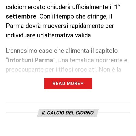
calciomercato chiuderà ufficialmente il
1°
settembre
. Con il tempo che stringe, il
Parma dovrà muoversi rapidamente per
individuare un’alternativa valida.
L’ennesimo caso che alimenta il capitolo
“
infortuni Parma
”, una tematica ricorrente e
preoccupante per i tifosi crociati. Non è la
prima volta, infatti, che la squadra viene
READ MORE
colpita da gravi infortuni in momenti chiave
della stagione, e la situazione attuale
accende inevitabilmente i riflettori anche
IL CALCIO DEL GIORNO
sulla preparazione atletica.
Frigan, che solo pochi giorni fa si era detto