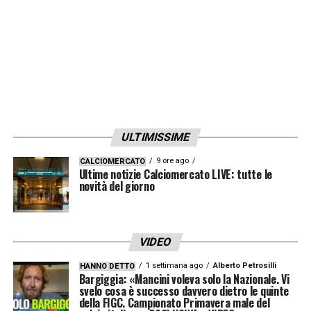
entusiasta della nuova avventura in Serie A e
desideroso di dimostrare il suo valore, dovrà
ora affrontare un lungo percorso di recupero.
Il club, nel frattempo, dovrà trovare soluzioni
concrete per affrontare l’inizio della stagione
senza una delle pedine su cui contava
ULTIMISSIME
maggiormente.
9 ore ago
CALCIOMERCATO
Ultime notizie Calciomercato LIVE: tutte le
LA PLAYLIST DELLE NOSTRE TOP NEWS
novità del giorno
VIDEO
1 settimana ago
Alberto Petrosilli
HANNO DETTO
Bargiggia: «Mancini voleva solo la Nazionale. Vi
svelo cosa è successo davvero dietro le quinte
della FIGC. Campionato Primavera male del