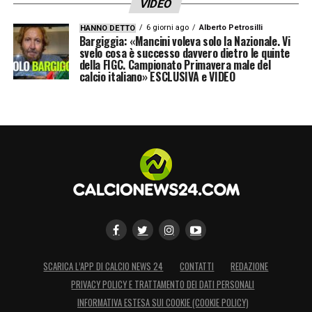
VIDEO
6 giorni ago
Alberto Petrosilli
HANNO DETTO
Bargiggia: «Mancini voleva solo la Nazionale. Vi
svelo cosa è successo davvero dietro le quinte
della FIGC. Campionato Primavera male del
calcio italiano» ESCLUSIVA e VIDEO
SCARICA L’APP DI CALCIO NEWS 24
CONTATTI
REDAZIONE
PRIVACY POLICY E TRATTAMENTO DEI DATI PERSONALI
INFORMATIVA ESTESA SUI COOKIE (COOKIE POLICY)