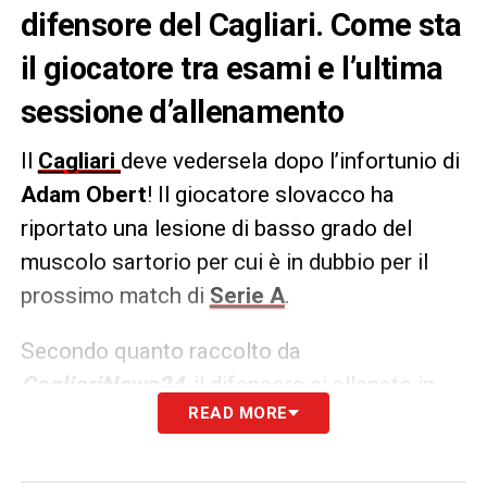
difensore del Cagliari. Come sta
il giocatore tra esami e l’ultima
sessione d’allenamento
Il
Cagliari
deve vedersela dopo l’infortunio di
Adam Obert
! Il giocatore slovacco ha
riportato una lesione di basso grado del
muscolo sartorio per cui è in dubbio per il
prossimo match di
Serie A
.
Secondo quanto raccolto da
CagliariNews24
, il difensore si allenato in
READ MORE
modalità personalizzata presso il CRAI Sport
Center di Assemini. Staremo a vedere come
si evolverà la situazione poi nei prossimi