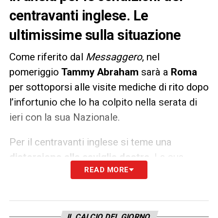
centravanti inglese. Le
ultimissime sulla situazione
Come riferito dal
Messaggero
, nel
pomeriggio
Tammy Abraham
sarà a
Roma
per sottoporsi alle visite mediche di rito dopo
l’infortunio che lo ha colpito nella serata di
ieri con la sua Nazionale.
Per il centravanti inglese si teme una
distorsione alla caviglia destra
. La sua
READ MORE
presenza in campo in vista del big match di
domenica con la
Juventus
resta in dubbio.
LA PLAYLIST DELLE NOSTRE TOP NEWS
IL CALCIO DEL GIORNO