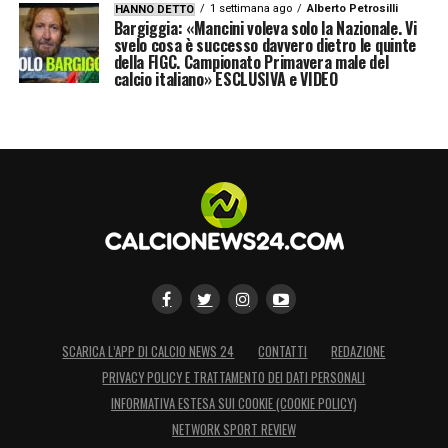
1 settimana ago
Alberto Petrosilli
HANNO DETTO
Bargiggia: «Mancini voleva solo la Nazionale. Vi
svelo cosa è successo davvero dietro le quinte
della FIGC. Campionato Primavera male del
calcio italiano» ESCLUSIVA e VIDEO
SCARICA L’APP DI CALCIO NEWS 24
CONTATTI
REDAZIONE
PRIVACY POLICY E TRATTAMENTO DEI DATI PERSONALI
INFORMATIVA ESTESA SUI COOKIE (COOKIE POLICY)
NETWORK SPORT REVIEW