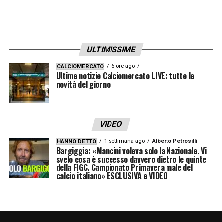
Mi piace Verratti, ha colpi importanti.
Pessina è una scoperta, un signor giocatore.
Bene anche Toloi. Mi ha sorpreso solo la
ULTIMISSIME
chance concessa a Bale, con l’area libera: un
momento di deconcentrazione che non
6 ore ago
CALCIOMERCATO
Ultime notizie Calciomercato LIVE: tutte le
appartiene alla cultura del vostro calcio».
novità del giorno
LA PLAYLIST DELLE NOSTRE TOP NEWS
VIDEO
1 settimana ago
Alberto Petrosilli
HANNO DETTO
Bargiggia: «Mancini voleva solo la Nazionale. Vi
svelo cosa è successo davvero dietro le quinte
della FIGC. Campionato Primavera male del
calcio italiano» ESCLUSIVA e VIDEO