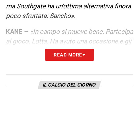
ma Southgate ha un’ottima alternativa finora
poco sfruttata: Sancho».
KANE –
«In campo si muove bene. Partecipa
al gioco. Lotta. Ha avuto una occasione e gli
è andata male. Si sa come va con gli
READ MORE
attaccanti: restano a digiuno, poi
all’improvviso si sbloccano. La storia si
ripeterà anche con Kane».
IL CALCIO DEL GIORNO
ITALIA –
«Finora gli azzurri hanno mostrato
il miglior calcio degli europei. Mancini sta
svolgendo un ottimo lavoro. Anche nell’ulti-
ma gara, contro il Galles, nonostante otto
cambiamenti, il copione è rimasto inalterato.