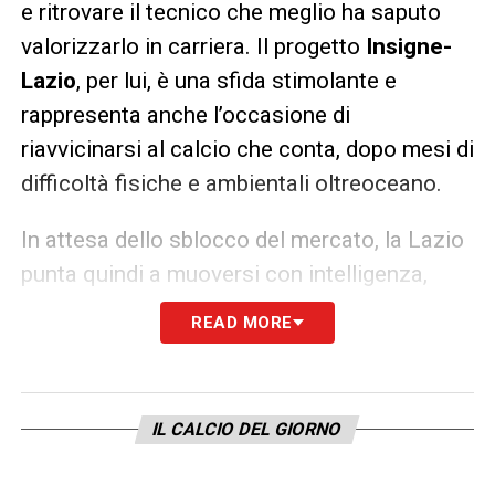
e ritrovare il tecnico che meglio ha saputo
valorizzarlo in carriera. Il progetto
Insigne-
Lazio
, per lui, è una sfida stimolante e
rappresenta anche l’occasione di
riavvicinarsi al calcio che conta, dopo mesi di
difficoltà fisiche e ambientali oltreoceano.
In attesa dello sblocco del mercato, la Lazio
punta quindi a muoversi con intelligenza,
cercando di anticipare i tempi per non farsi
READ MORE
trovare impreparata a gennaio. La pista
Insigne-Lazio
resta calda e potrebbe
rivelarsi l’arma a sorpresa per la seconda
IL CALCIO DEL GIORNO
parte della stagione.