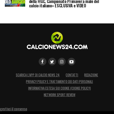
della FIGC. Campionato Primavera male del
calcio italiano» ESCLUSIVA e VIDEO
SCARICA L’APP DI CALCIO NEWS 24
CONTATTI
REDAZIONE
PRIVACY POLICY E TRATTAMENTO DEI DATI PERSONALI
INFORMATIVA ESTESA SUI COOKIE (COOKIE POLICY)
NETWORK SPORT REVIEW
gestisci il consenso