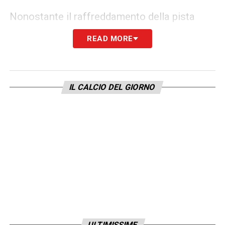
Nonostante il raffreddamento della pista
Insigne, il club ducale non ferma la propria
READ MORE
attività sul mercato. La dirigenza è infatti al
lavoro per trovare alternative valide che
possano garantire esperienza e qualità al
IL CALCIO DEL GIORNO
reparto offensivo. La ricerca di profili
d’impatto prosegue, sempre con l’obiettivo di
affrontare la Serie A con una rosa attrezzata
e pronta a mantenere la categoria.
LA PLAYLIST DELLE NOSTRE TOP NEWS
ULTIMISSIME