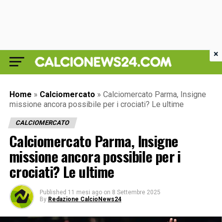
×
Home
»
Calciomercato
»
Calciomercato Parma, Insigne
missione ancora possibile per i crociati? Le ultime
CALCIOMERCATO
Calciomercato Parma, Insigne
missione ancora possibile per i
crociati? Le ultime
Published
11 mesi ago
on
8 Settembre 2025
By
Redazione CalcioNews24