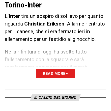
Torino-Inter
L’
Inter
tira un sospiro di sollievo per quanto
riguarda
Christian Eriksen
. Allarme rientrato
per il danese, che si era fermato ieri in
allenamento per un fastidio al ginocchio.
Nella rifinitura di oggi ha svolto tutto
l’allenamento con la squadra e sarà
regolarmente convocato per il match
READ MORE
con
Torino.
Resta comunque aperto il
ballottaggio con
Gagliardini
.
LA PLAYLIST DELLE NOSTRE TOP NEWS
IL CALCIO DEL GIORNO