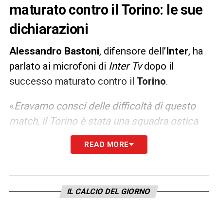
maturato contro il Torino: le sue
dichiarazioni
Alessandro Bastoni
, difensore dell’
Inter
, ha
parlato ai microfoni di
Inter Tv
dopo il
successo maturato contro il
Torino
.
«
Eravamo consci delle difficoltà di questo
match, il Torino è stata una squadra ostica
contro cui giocare. Loro sono stati bravi in
READ MORE
fase d’interdizione, noi però abbiamo avuto
carattere nel riprendere la partita in mano
sull’1-1 che hanno fatto loro in maniera
IL CALCIO DEL GIORNO
fortuita
».