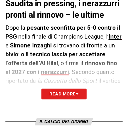
Saudita in pressing, i nerazzurri
pronti al rinnovo – le ultime
Dopo la
pesante sconfitta per 5-0 contro il
PSG
nella finale di Champions League, l’
Inter
e
Simone Inzaghi
si trovano di fronte a un
bivio
:
o il tecnico lascia per accettare
l’offerta dell’Al Hilal
, o firma il
rinnovo fino
al 2027 con i
nerazzurri
. Secondo quanto
riportato da
la Gazzetta dello Sport
il vertice
decisivo è atteso entro domani, ma
il clima è
READ MORE
carico di incertezza
. Il contratto con il club
saudita è pronto da tempo –
tre anni a 25
milioni netti a stagione
– e si parla persino
IL CALCIO DEL GIORNO
della
presenza del presidente dell’Al Hilal a