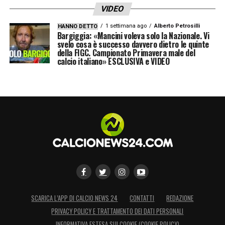
VIDEO
1 settimana ago
Alberto Petrosilli
HANNO DETTO
Bargiggia: «Mancini voleva solo la Nazionale. Vi
svelo cosa è successo davvero dietro le quinte
della FIGC. Campionato Primavera male del
calcio italiano» ESCLUSIVA e VIDEO
SCARICA L’APP DI CALCIO NEWS 24
CONTATTI
REDAZIONE
PRIVACY POLICY E TRATTAMENTO DEI DATI PERSONALI
INFORMATIVA ESTESA SUI COOKIE (COOKIE POLICY)