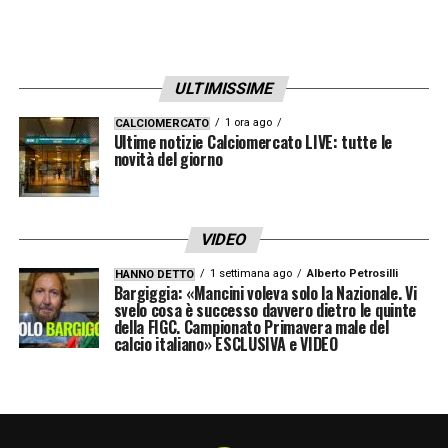
bellissime stagioni. Abbiamo interpretato il
suo desiderio di finire la stagione con noi,
ma anche qua non c’erano le premesse. Pur
ULTIMISSIME
apprezzando le qualità di questo ragazzo,
1 ora ago
CALCIOMERCATO
non c’è stato nulla di concreto al di là di
Ultime notizie Calciomercato LIVE: tutte le
novità del giorno
qualche telefonata
».
BODO GLIMT
– «
C’è la giusta
VIDEO
preoccupazione, loro in casa hanno
1 settimana ago
Alberto Petrosilli
HANNO DETTO
clamorosi. C’è rispetto, ma proprio perché
Bargiggia: «Mancini voleva solo la Nazionale. Vi
svelo cosa è successo davvero dietro le quinte
partiamo da qu difficilissime, anche
della FIGC. Campionato Primavera male del
ambientali, il campo è sintetico, favorisce
calcio italiano» ESCLUSIVA e VIDEO
chi è abituato a giocare su quei terreni.
Dobbiamo trovare gli accorgimenti
necessari. Giusta preoccupazione, non di