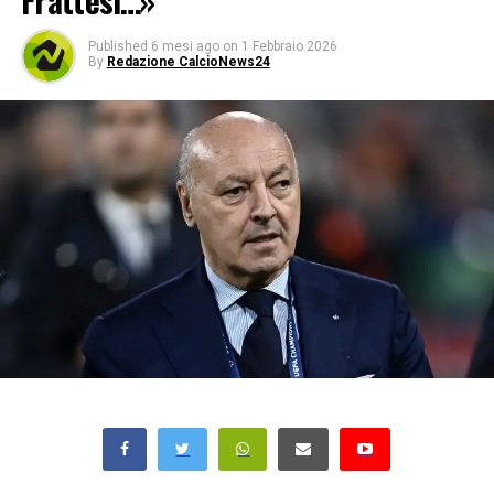
Frattesi…»
Published
6 mesi ago
on
1 Febbraio 2026
By
Redazione CalcioNews24