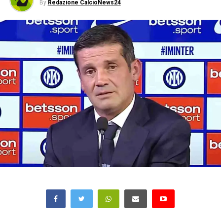
By
Redazione CalcioNews24