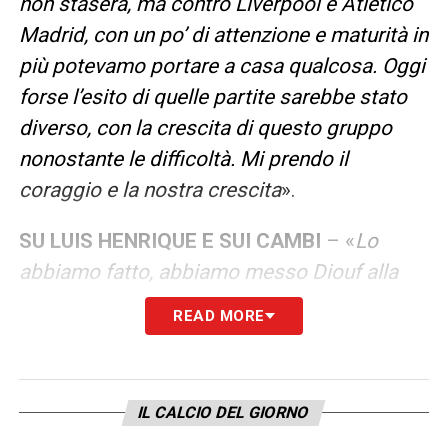
non stasera, ma contro Liverpool e Atletico
Madrid, con un po’ di attenzione e maturità in
più potevamo portare a casa qualcosa. Oggi
forse l’esito di quelle partite sarebbe stato
diverso, con la crescita di questo gruppo
nonostante le difficoltà. Mi prendo il
coraggio e la nostra crescita
».
SU LUIS HENRIQUE
E SUI CAMBI
– «
Lo
abbiamo fatto, abbiamo messo Diouf alla
fine, non so se era tardi. Avevo pensato
READ MORE
anche a metterci 4-3-3, però mi mancava la
forza in attacco. Loro hanno cambiato,
hanno messo Gabriel dentro quando hanno
IL CALCIO DEL GIORNO
visto che si faceva più fatica con Pio. Ce la