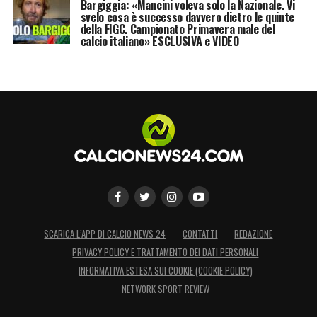
Bargiggia: «Mancini voleva solo la Nazionale. Vi
svelo cosa è successo davvero dietro le quinte
della FIGC. Campionato Primavera male del
calcio italiano» ESCLUSIVA e VIDEO
SCARICA L’APP DI CALCIO NEWS 24
CONTATTI
REDAZIONE
PRIVACY POLICY E TRATTAMENTO DEI DATI PERSONALI
INFORMATIVA ESTESA SUI COOKIE (COOKIE POLICY)
NETWORK SPORT REVIEW