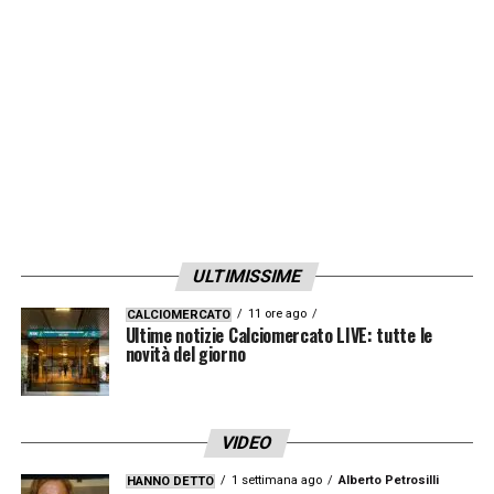
Monchengladbach
e
Lazio
potranno essere
smussate. A tal proposito anche il lavoro di
Mino
Raiola
e Alessandro
Lucci
potrà
risultare fondamentale ai fini della scelta.
LA PLAYLIST DELLE NOSTRE TOP NEWS
ULTIMISSIME
11 ore ago
CALCIOMERCATO
Ultime notizie Calciomercato LIVE: tutte le
novità del giorno
VIDEO
1 settimana ago
Alberto Petrosilli
HANNO DETTO