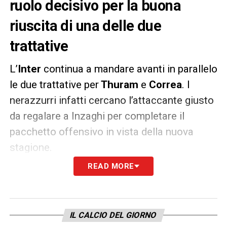
ruolo decisivo per la buona
riuscita di una delle due
trattative
L’
Inter
continua a mandare avanti in parallelo
le due trattative per
Thuram
e
Correa
. I
nerazzurri infatti cercano l’attaccante giusto
da regalare a Inzaghi per completare il
pacchetto offensivo in vista della nuova
stagione.
READ MORE
Secondo quanto riportato da
TuttoSport
, la
dirigenza interista prima di muoversi in via
definitiva vuole capire fino a che punto le
IL CALCIO DEL GIORNO
richieste iniziali di
Borussia