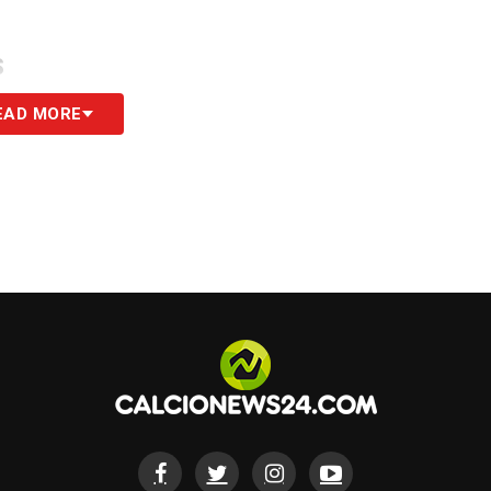
S
EAD MORE