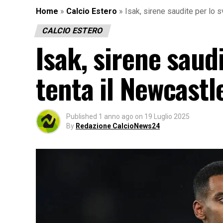
Home
»
Calcio Estero
»
Isak, sirene saudite per lo s
CALCIO ESTERO
Isak, sirene saudi
tenta il Newcastl
Published
1 anno ago
on
19 Luglio 2025
By
Redazione CalcioNews24