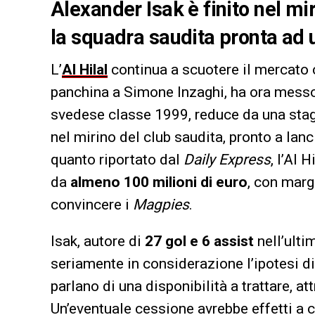
Alexander Isak è finito nel mir
la squadra saudita pronta ad 
L’
Al Hilal
continua a scuotere il mercato c
panchina a Simone Inzaghi, ha ora messo
svedese classe 1999, reduce da una stag
nel mirino del club saudita, pronto a lan
quanto riportato dal
Daily Express
, l’Al 
da
almeno 100 milioni di euro
, con marg
convincere i
Magpies
.
Isak, autore di
27 gol e 6 assist
nell’ulti
seriamente in considerazione l’ipotesi di 
parlano di una disponibilità a trattare, at
Un’eventuale cessione avrebbe effetti a 