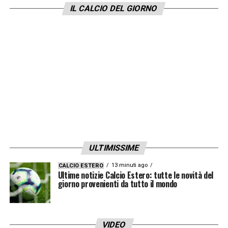
IL CALCIO DEL GIORNO
chiarezza. Noi abbiamo preso del tempo per
riflettere non su un nome, qui non è un
problema di nome. Qui dobbiamo lavorare
per mettere insieme a questo punto – visto
che abbiamo il tempo a disposizione – un
progetto che dobbiamo poi calare nella
realtà, e capire se si può portare avanti
».
LA PLAYLIST DELLE NOSTRE TOP NEWS
ULTIMISSIME
13 minuti ago
CALCIO ESTERO
Ultime notizie Calcio Estero: tutte le novità del
giorno provenienti da tutto il mondo
VIDEO