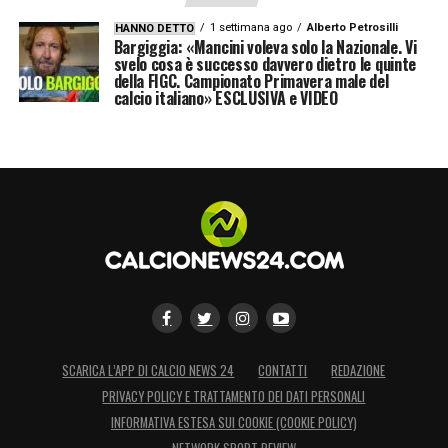
1 settimana ago
Alberto Petrosilli
HANNO DETTO
Bargiggia: «Mancini voleva solo la Nazionale. Vi
svelo cosa è successo davvero dietro le quinte
della FIGC. Campionato Primavera male del
calcio italiano» ESCLUSIVA e VIDEO
SCARICA L’APP DI CALCIO NEWS 24
CONTATTI
REDAZIONE
PRIVACY POLICY E TRATTAMENTO DEI DATI PERSONALI
INFORMATIVA ESTESA SUI COOKIE (COOKIE POLICY)