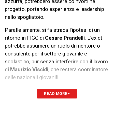
azzurra, potrebbero essere coinvolti nel
progetto, portando esperienza e leadership
nello spogliatoio.
Parallelamente, si fa strada l’ipotesi di un
ritorno in FIGC di
Cesare Prandelli
. L’ex ct
potrebbe assumere un ruolo di mentore o
consulente per il settore giovanile e
scolastico, pur senza interferire con il lavoro
di
Maurizio Viscidi
, che resterà coordinatore
delle nazionali giovanili.
ra l’altro nelle scorse ore
il presidente
READ MORE
federale Gravina, parlando da Coverciano,
si era così espresso sul tema
: «
Oggi non c’è
nessun incontro, lo dico con la massima