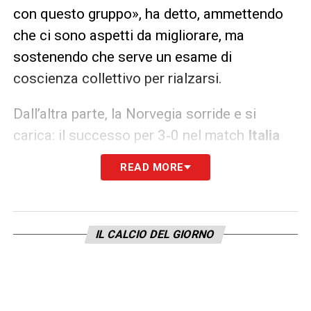
con questo gruppo», ha detto, ammettendo
che ci sono aspetti da migliorare, ma
sostenendo che serve un esame di
coscienza collettivo per rialzarsi.
Dall’altra parte, la Norvegia sorride e si
carica: il successo per 3‑0 nel match
Italia
Norvegia
lancia la squadra di Solbakken in
READ MORE
testa al Girone I, con un vantaggio
importante e la consapevolezza che il
progetto di qualificazione ai Mondiali
IL CALCIO DEL GIORNO
potrebbe davvero diventare realtà. Il tecnico
norvegese, però, mantiene i piedi per terra:
«Non è ancora fatto, ma abbiamo il
potenziale per andare lontano», ha detto,