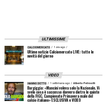
invitando i suoi a restare concentrati sulle
prossime sfide.
In conclusione, lo scenario dell’
Italia
Norvegia
non è solo una partita: è un punto
ULTIMISSIME
di svolta. Per la Norvegia è un’occasione
storica, per l’Italia un campanello d’allarme. Il
1 ora ago
CALCIOMERCATO
Ultime notizie Calciomercato LIVE: tutte le
risultato ha dimostrato quanto il cammino
novità del giorno
per il Mondiale possa essere tortuoso, e il
confronto di Oslo è diventato un’istantanea
VIDEO
perfetta delle ambizioni e dei timori di
1 settimana ago
Alberto Petrosilli
HANNO DETTO
entrambe le nazionali.
Bargiggia: «Mancini voleva solo la Nazionale. Vi
svelo cosa è successo davvero dietro le quinte
della FIGC. Campionato Primavera male del
LEGGI LE ULTIMISSIME DELLA SERIE A
calcio italiano» ESCLUSIVA e VIDEO