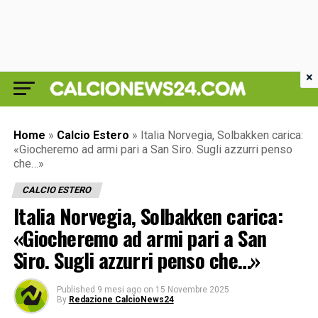
×
Home
»
Calcio Estero
»
Italia Norvegia, Solbakken carica:
«Giocheremo ad armi pari a San Siro. Sugli azzurri penso
che…»
CALCIO ESTERO
Italia Norvegia, Solbakken carica:
«Giocheremo ad armi pari a San
Siro. Sugli azzurri penso che…»
Published
9 mesi ago
on
15 Novembre 2025
By
Redazione CalcioNews24