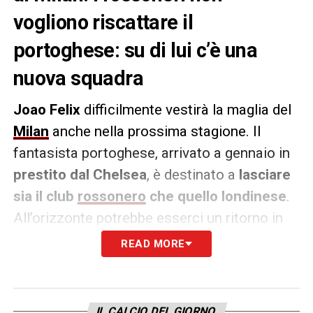
vogliono riscattare il
portoghese: su di lui c’è una
nuova squadra
Joao Felix
difficilmente vestirà la maglia del
Milan
anche nella prossima stagione. Il
fantasista portoghese, arrivato a gennaio in
prestito dal Chelsea
, è destinato a
lasciare
sia il club
rossonero
che quello londinese
.
All’orizzonte potrebbe esserci un ritorno in
patria, dove
il Benfica starebbe pensando di
READ MORE
riportarlo a Lisbona
con la formula del
prestito.
IL CALCIO DEL GIORNO