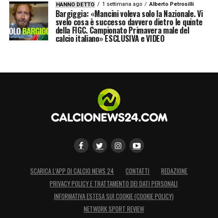
1 settimana ago
Alberto Petrosilli
HANNO DETTO
Bargiggia: «Mancini voleva solo la Nazionale. Vi
svelo cosa è successo davvero dietro le quinte
della FIGC. Campionato Primavera male del
calcio italiano» ESCLUSIVA e VIDEO
SCARICA L’APP DI CALCIO NEWS 24
CONTATTI
REDAZIONE
PRIVACY POLICY E TRATTAMENTO DEI DATI PERSONALI
INFORMATIVA ESTESA SUI COOKIE (COOKIE POLICY)
NETWORK SPORT REVIEW