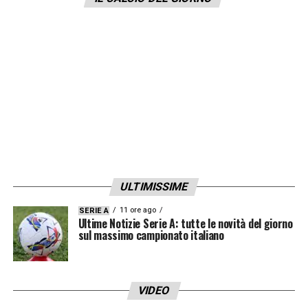
Secondo quanto riportato da
Record
, il club
portoghese vorrebbe ch
iudere l’operazione
entro la fine di giugno
, così da poter
contare sul giocatore per il
Mondiale per
Club
, in programma negli Stati Uniti dal 14
giugno al 13 luglio. Il Benfica, inserito nel
Gruppo C con
Bayern Monaco, Auckland
City e Boca Juniors
, potrebbe contare anche
sull’influenza dell’allenatore
Bruno Lage
per
ULTIMISSIME
convincere Félix a tornare.
11 ore ago
SERIE A
Ultime Notizie Serie A: tutte le novità del giorno
sul massimo campionato italiano
LA PLAYLIST DELLE NOSTRE TOP NEWS
VIDEO