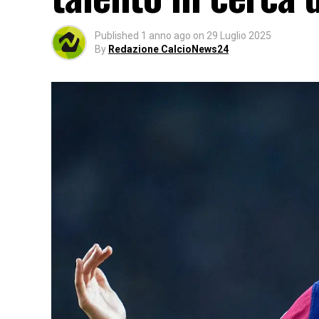
Published
1 anno ago
on
29 Luglio 2025
By
Redazione CalcioNews24