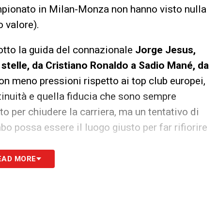
ampionato in Milan-Monza non hanno visto nulla
 valore).
otto la guida del connazionale
Jorge Jesus,
 stelle, da Cristiano Ronaldo a Sadio Mané, da
on meno pressioni rispetto ai top club europei,
tinuità e quella fiducia che sono sempre
o per chiudere la carriera, ma un tentativo di
o possa essere il luogo giusto per far rifiorire
EAD MORE
S