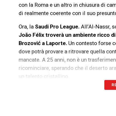
con la Roma e un altro in chiusura di c
di realmente coerente con il suo presunto
Ora, la
Saudi Pro League.
All’Al-Nassr, s
João Félix troverà un ambiente ricco di
Brozović a Laporte.
Un contesto forse c
dove potrà provare a ritrovare quella con
mancate. A 25 anni, non è un trasferiment
ricominciare, sperando che il deserto arab
un talento cristallino.
R
LA PLAYLIST DELLE NOSTRE TOP NEW