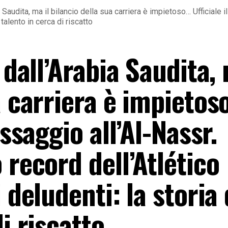
a Saudita, ma il bilancio della sua carriera è impietoso… Ufficiale
 talento in cerca di riscatto
 dall’Arabia Saudita, 
a carriera è impieto
assaggio all’Al-Nassr.
 record dell’Atlético
 deludenti: la storia 
i riscatto