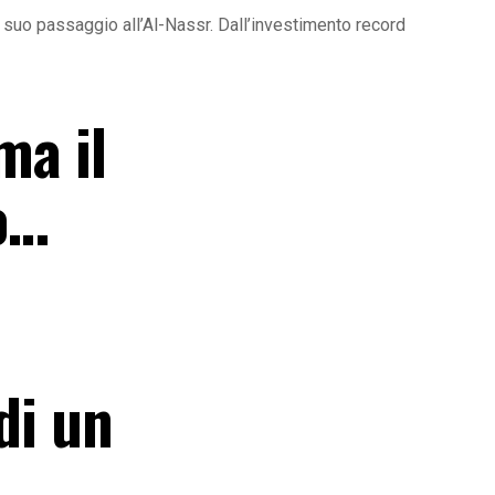
 il suo passaggio all’Al-Nassr. Dall’investimento record
ma il
so…
di un