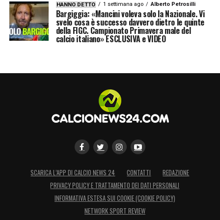
1 settimana ago
Alberto Petrosilli
HANNO DETTO
Bargiggia: «Mancini voleva solo la Nazionale. Vi
svelo cosa è successo davvero dietro le quinte
della FIGC. Campionato Primavera male del
calcio italiano» ESCLUSIVA e VIDEO
SCARICA L’APP DI CALCIO NEWS 24
CONTATTI
REDAZIONE
PRIVACY POLICY E TRATTAMENTO DEI DATI PERSONALI
INFORMATIVA ESTESA SUI COOKIE (COOKIE POLICY)
NETWORK SPORT REVIEW