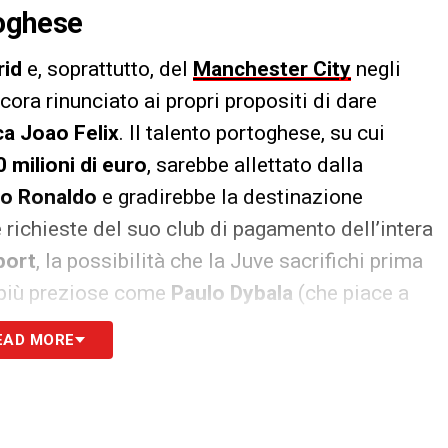
toghese
rid
e, soprattutto, del
Manchester City
negli
ora rinunciato ai propri propositi di dare
ca Joao Felix
. Il talento portoghese, su cui
 milioni di euro
, sarebbe allettato dalla
no Ronaldo
e gradirebbe la destinazione
 richieste del suo club di pagamento dell’intera
port
, la possibilità che la Juve sacrifichi prima
e più preziose come
Paulo Dybala
(che piace a
o
Douglas Costa
(che piace a PSG, Manchester
EAD MORE
olare un complesso piano con lo scopo di
di tutto si di una quota di cash immediatamente