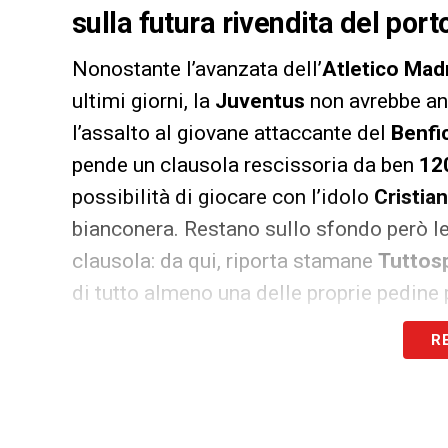
sulla futura rivendita del por
Nonostante l’avanzata dell’
Atletico Mad
ultimi giorni, la
Juventus
non avrebbe anc
l’assalto al giovane attaccante del
Benfi
pende un clausola rescissoria da ben
120
possibilità di giocare con l’idolo
Cristia
bianconera. Restano sullo sfondo però le
clausola: da qui, riporta stamane
Tuttos
di tutto almeno una delle proprie pedin
Bayern Monaco e Paris Saint-Germain) 
R
City e Manchester United), per poi artic
avvicinarsi a Felix.
Il piano in questine farebbe leva prima 