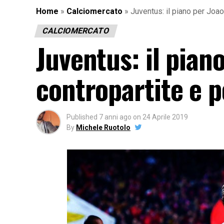
Home
»
Calciomercato
»
Juventus: il piano per Joao 
CALCIOMERCATO
Juventus: il piano
contropartite e p
Published
7 anni ago
on
24 Aprile 2019
By
Michele Ruotolo