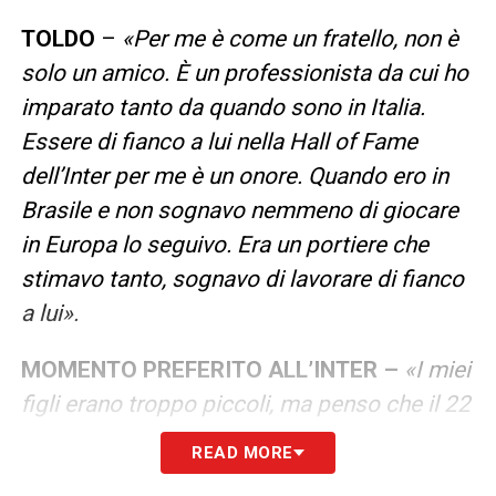
TOLDO
–
«Per me è come un fratello, non è
solo un amico. È un professionista da cui ho
imparato tanto da quando sono in Italia.
Essere di fianco a lui nella Hall of Fame
dell’Inter per me è un onore. Quando ero in
Brasile e non sognavo nemmeno di giocare
in Europa lo seguivo. Era un portiere che
stimavo tanto, sognavo di lavorare di fianco
a lui».
MOMENTO PREFERITO ALL’INTER –
«I miei
figli erano troppo piccoli, ma penso che il 22
maggio 2010 sia stato un momento
READ MORE
indimenticabile. Non solo per la Champions,