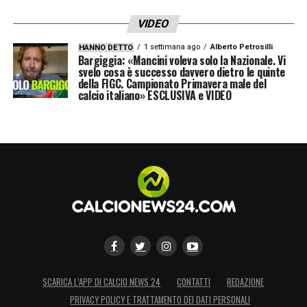
contare su di me per qualsiasi cosa in
VIDEO
questo mondo».
1 settimana ago
Alberto Petrosilli
HANNO DETTO
Bargiggia: «Mancini voleva solo la Nazionale. Vi
svelo cosa è successo davvero dietro le quinte
LA PLAYLIST DELLE NOSTRE TOP NEWS
della FIGC. Campionato Primavera male del
calcio italiano» ESCLUSIVA e VIDEO
SCARICA L’APP DI CALCIO NEWS 24
CONTATTI
REDAZIONE
PRIVACY POLICY E TRATTAMENTO DEI DATI PERSONALI