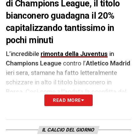
di Champions League, il titolo
bianconero guadagna il 20%
capitalizzando tantissimo in
pochi minuti
L’incredibile
rimonta della Juventus
in
Champions League
contro l’
Atletico Madrid
ieri sera, stamane ha fatto letteralmente
schizzare in alto il titolo bianconero in
Borsa
. Così come all’andata la sconfitta del
Wanda Metropolitano
READ MORE
aveva un po’ depresso
le azioni del club, oggi l’impresa dello
Stadium
ha generato un ottimismo
incredibile da parte di investitori ed azionisti
IL CALCIO DEL GIORNO