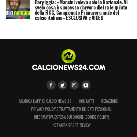
Bargiggia: «Mancini voleva solo la Nazionale. Vi
LA PLAYLIST DELLE NOSTRE TOP NEWS
svelo cosa è successo davvero dietro le quinte
della FIGC. Campionato Primavera male del
calcio italiano» ESCLUSIVA e VIDEO
SCARICA L’APP DI CALCIO NEWS 24
CONTATTI
REDAZIONE
PRIVACY POLICY E TRATTAMENTO DEI DATI PERSONALI
INFORMATIVA ESTESA SUI COOKIE (COOKIE POLICY)
NETWORK SPORT REVIEW