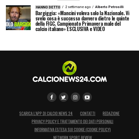
2 settimane ago
Alberto Petrosilli
HANNO DETTO
Bargiggia: «Mancini voleva solo la Nazionale. Vi
svelo cosa è successo davvero dietro le quinte
della FIGC. Campionato Primavera male del
calcio italiano» ESCLUSIVA e VIDEO
SCARICA L’APP DI CALCIO NEWS 24
CONTATTI
REDAZIONE
PRIVACY POLICY E TRATTAMENTO DEI DATI PERSONALI
INFORMATIVA ESTESA SUI COOKIE (COOKIE POLICY)
NETWORK SPORT REVIEW