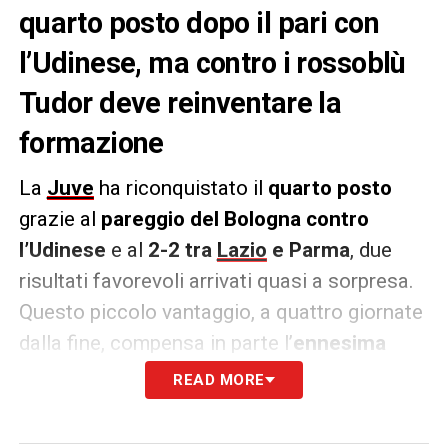
quarto posto dopo il pari con
l’Udinese, ma contro i rossoblù
Tudor deve reinventare la
formazione
La
Juve
ha riconquistato il
quarto posto
grazie al
pareggio del Bologna contro
l’Udinese
e al
2-2 tra
Lazio
e Parma
, due
risultati favorevoli arrivati quasi a sorpresa.
Questo piccolo vantaggio, a quattro giornate
dalla fine, compensa in parte l’
ennesima
tegola per Igor Tudor
: l’infortunio muscolare
READ MORE
di
Lloyd Kelly
, che si aggiunge a una lista già
lunga di assenti in difesa. Come riportato da