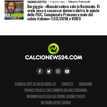
6 giorni ago
Alberto Petrosilli
HANNO DETTO
Bargiggia: «Mancini voleva solo la Nazionale. Vi
svelo cosa è successo davvero dietro le quinte
della FIGC. Campionato Primavera male del
calcio italiano» ESCLUSIVA e VIDEO
SCARICA L’APP DI CALCIO NEWS 24
CONTATTI
REDAZIONE
PRIVACY POLICY E TRATTAMENTO DEI DATI PERSONALI
INFORMATIVA ESTESA SUI COOKIE (COOKIE POLICY)
NETWORK SPORT REVIEW