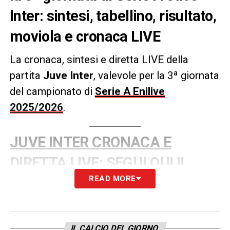
Inter: sintesi, tabellino, risultato,
moviola e cronaca LIVE
La cronaca, sintesi e diretta LIVE della
partita
Juve Inter
, valevole per la 3ª giornata
del campionato di
Serie A Enilive
2025/2026
.
JUVE INTER CRONACA E
DIRETTA LIVE: SEGUI QUI IL
READ MORE
MATCH
LA PLAYLIST DELLE NOSTRE TOP NEWS
IL CALCIO DEL GIORNO