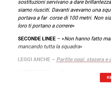
sostituzioni servivano a dare brillantez
siamo riusciti. Davanti avevamo una squa
portava a far corse di 100 metri. Non si
loro ti portano a correre
»
SECONDE LINEE
– «
Non hanno fatto male
mancando tutta la squadra
»
LEGGI ANCHE –
Partite oggi, stasera e 
MOTIVAZIONI
– «
Ci sono più consapevol
R
vedere chi siamo, sono partite dove dobb
non ci siamo riusciti stasera per il ri
giocato su lunghezza e larghezza con la 
viene meno la qualità del singolo. Va in d