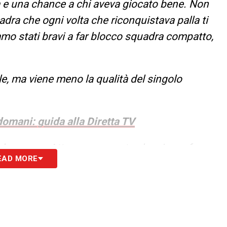
za e una chance a chi aveva giocato bene. Non
dra che ogni volta che riconquistava palla ti
amo stati bravi a far blocco squadra compatto,
, ma viene meno la qualità del singolo
domani: guida alla Diretta TV
ezze ora. Attraverso questa che si va a far
EAD MORE
iamo per forza dare seguito alla continuità e
tmo a tenere una quadra compatta. Non abbiamo
palla, abbiamo sbagliato troppi passaggi, quindi
ifficoltà anche il campione in serate con partite