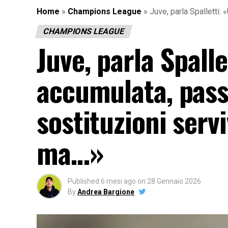
Home
»
Champions League
»
Juve, parla Spalletti:
CHAMPIONS LEAGUE
Juve, parla Spalle
accumulata, pass
sostituzioni serv
ma…»
Published
6 mesi ago
on
28 Gennaio 2026
By
Andrea Bargione