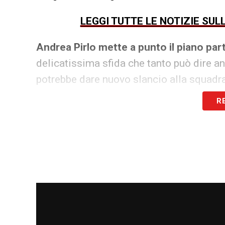
LEGGI TUTTE LE NOTIZIE SU
Andrea Pirlo mette a punto il piano part
delicatissima sfida che tanto può dire an
potrebbe dare nuovo slancio alla squadra
R
LA PLAYLIST DELLE NOSTRE TOP NEW