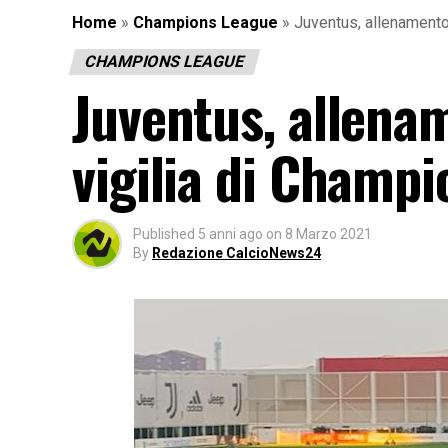
Home
»
Champions League
»
Juventus, allenamento 
CHAMPIONS LEAGUE
Juventus, allenam
vigilia di Champ
Published
5 anni ago
on
8 Marzo 2021
By
Redazione CalcioNews24