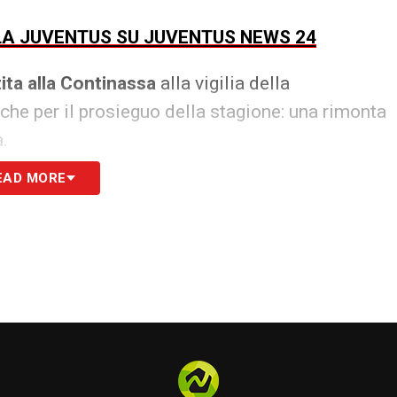
LLA JUVENTUS SU JUVENTUS NEWS 24
ita alla Continassa
alla vigilia della
che per il prosieguo della stagione: una rimonta
.
EAD MORE
S