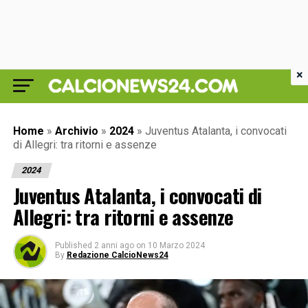
×
Home
»
Archivio
»
2024
»
Juventus Atalanta, i convocati
di Allegri: tra ritorni e assenze
2024
Juventus Atalanta, i convocati di
Allegri: tra ritorni e assenze
Published
2 anni ago
on
10 Marzo 2024
By
Redazione CalcioNews24