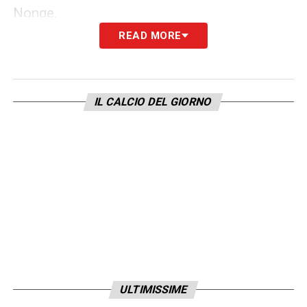
Nonge.
READ MORE
Attaccanti
: Chiesa, Milik, Yildiz, Kean.
LA PLAYLIST DELLE NOSTRE TOP NEWS
IL CALCIO DEL GIORNO
ULTIMISSIME