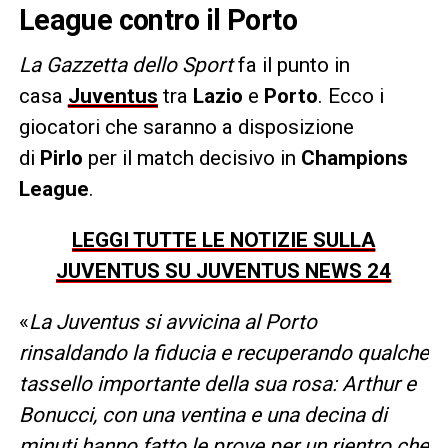
League contro il Porto
La Gazzetta dello Sport
fa il punto in
casa
Juventus
tra
Lazio
e
Porto
. Ecco i
giocatori che saranno a disposizione
di
Pirlo
per il match decisivo in
Champions
League
.
LEGGI TUTTE LE NOTIZIE SULLA
JUVENTUS SU JUVENTUS NEWS 24
«
La Juventus si avvicina al Porto
rinsaldando la fiducia e recuperando qualche
tassello importante della sua rosa: Arthur e
Bonucci, con una ventina e una decina di
minuti hanno fatto le prove per un rientro che